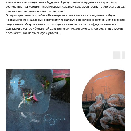
и вонзаются из минувшего в будущее. Причудливые сооружения из прошлого
вознеслись над убогими пластиковыми сараями современности, но это всего лишь
фантазия в сослагательном наклонении.
В серии графических работ «Незавершенное» я пытаюсь соединить робкую
ностальгию по недавнему советскому прошлому с нечеловеческим лицом позднего
социализма. Результатом этого процесса становятся ретро-футуристические
фантазии в жанре «бумажной архитектуры», их эмоциональное состояние можно
обозначить как «архитектуру ужаса».