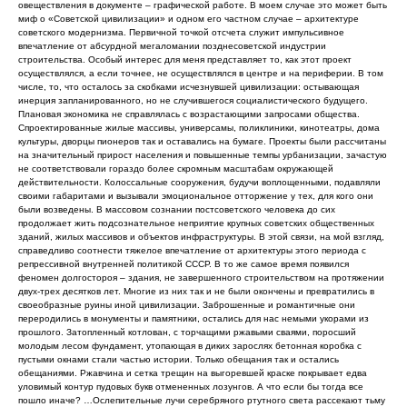
овеществления в документе – графической работе. В моем случае это может быть
миф о «Советской цивилизации» и одном его частном случае – архитектуре
советского модернизма. Первичной точкой отсчета служит импульсивное
впечатление от абсурдной мегаломании позднесоветской индустрии
строительства. Особый интерес для меня представляет то, как этот проект
осуществлялся, а если точнее, не осуществлялся в центре и на периферии. В том
числе, то, что осталось за скобками исчезнувшей цивилизации: остывающая
инерция запланированного, но не случившегося социалистического будущего.
Плановая экономика не справлялась с возрастающими запросами общества.
Спроектированные жилые массивы, универсамы, поликлиники, кинотеатры, дома
культуры, дворцы пионеров так и оставались на бумаге. Проекты были рассчитаны
на значительный прирост населения и повышенные темпы урбанизации, зачастую
не соответствовали гораздо более скромным масштабам окружающей
действительности. Колоссальные сооружения, будучи воплощенными, подавляли
своими габаритами и вызывали эмоциональное отторжение у тех, для кого они
были возведены. В массовом сознании постсоветского человека до сих
продолжает жить подсознательное неприятие крупных советских общественных
зданий, жилых массивов и объектов инфраструктуры. В этой связи, на мой взгляд,
справедливо соотнести тяжелое впечатление от архитектуры этого периода с
репрессивной внутренней политикой СССР. В то же самое время появился
феномен долгостороя – здания, не завершенного строительством на протяжении
двух-трех десятков лет. Многие из них так и не были окончены и превратились в
своеобразные руины иной цивилизации. Заброшенные и романтичные они
переродились в монументы и памятники, остались для нас немыми укорами из
прошлого. Затопленный котлован, с торчащими ржавыми сваями, поросший
молодым лесом фундамент, утопающая в диких зарослях бетонная коробка с
пустыми окнами стали частью истории. Только обещания так и остались
обещаниями. Ржавчина и сетка трещин на выгоревшей краске покрывает едва
уловимый контур пудовых букв отмененных лозунгов. А что если бы тогда все
пошло иначе? …Ослепительные лучи серебряного ртутного света рассекают тьму