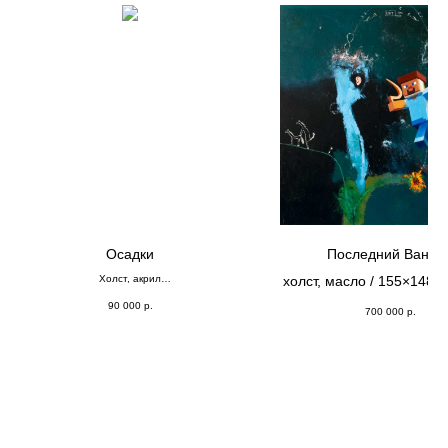
Осадки
Последний Ван Го
Холст, акрил
холст, масло / 155×148 с
⌀;60
г.
90 000
р.
700 000
р.