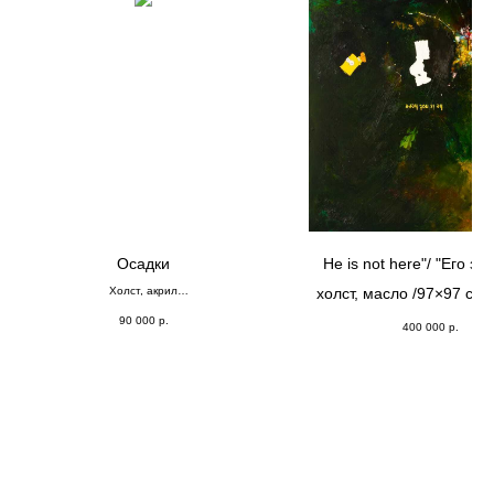
Осадки
He is not here"/ "Его зд
Холст, акрил
холст, масло /97×97 см /
⌀;60
90 000
р.
400 000
р.